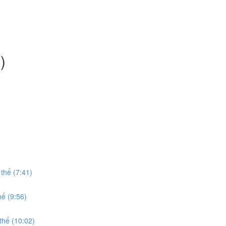
)
thể (7:41)
hể (9:56)
thể (10:02)