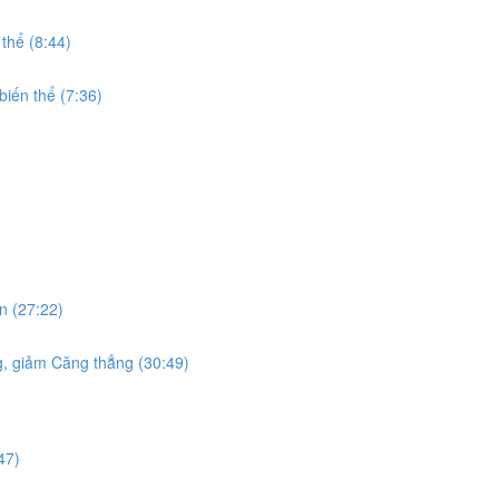
thể (8:44)
biến thể (7:36)
in (27:22)
g, giảm Căng thẳng (30:49)
47)