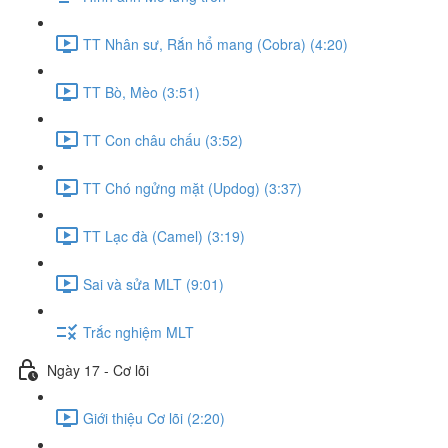
TT Nhân sư, Rắn hổ mang (Cobra) (4:20)
TT Bò, Mèo (3:51)
TT Con châu chấu (3:52)
TT Chó ngửng mặt (Updog) (3:37)
TT Lạc đà (Camel) (3:19)
Sai và sửa MLT (9:01)
Trắc nghiệm MLT
Ngày 17 - Cơ lõi
Giới thiệu Cơ lõi (2:20)