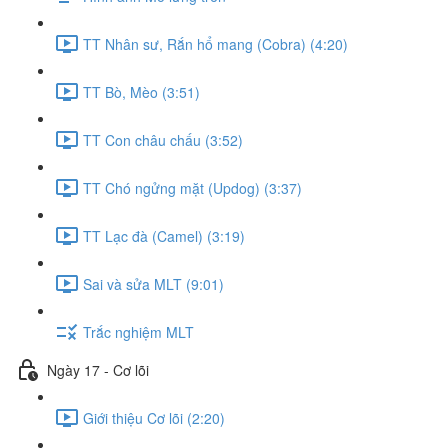
TT Nhân sư, Rắn hổ mang (Cobra) (4:20)
TT Bò, Mèo (3:51)
TT Con châu chấu (3:52)
TT Chó ngửng mặt (Updog) (3:37)
TT Lạc đà (Camel) (3:19)
Sai và sửa MLT (9:01)
Trắc nghiệm MLT
Ngày 17 - Cơ lõi
Giới thiệu Cơ lõi (2:20)