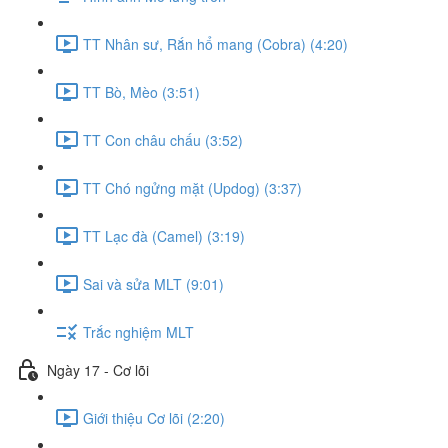
TT Nhân sư, Rắn hổ mang (Cobra) (4:20)
TT Bò, Mèo (3:51)
TT Con châu chấu (3:52)
TT Chó ngửng mặt (Updog) (3:37)
TT Lạc đà (Camel) (3:19)
Sai và sửa MLT (9:01)
Trắc nghiệm MLT
Ngày 17 - Cơ lõi
Giới thiệu Cơ lõi (2:20)