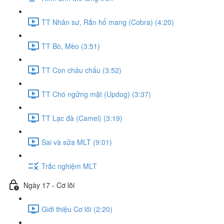
TT Nhân sư, Rắn hổ mang (Cobra) (4:20)
TT Bò, Mèo (3:51)
TT Con châu chấu (3:52)
TT Chó ngửng mặt (Updog) (3:37)
TT Lạc đà (Camel) (3:19)
Sai và sửa MLT (9:01)
Trắc nghiệm MLT
Ngày 17 - Cơ lõi
Giới thiệu Cơ lõi (2:20)