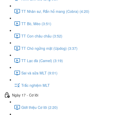
TT Nhân sư, Rắn hổ mang (Cobra) (4:20)
TT Bò, Mèo (3:51)
TT Con châu chấu (3:52)
TT Chó ngửng mặt (Updog) (3:37)
TT Lạc đà (Camel) (3:19)
Sai và sửa MLT (9:01)
Trắc nghiệm MLT
Ngày 17 - Cơ lõi
Giới thiệu Cơ lõi (2:20)